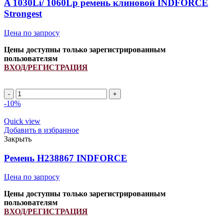
A 1030Li/ 1060Lp ремень клиновой INDFORCE
Strongest
Цена по запросу
Цены доступны только зарегистрированным
пользователям
ВХОД/РЕГИСТРАЦИЯ
A
1030Li/
-10%
1060Lp
ремень
Quick view
клиновой
Добавить в избранное
INDFORCE
Закрыть
Strongest
quantity
Ремень H238867 INDFORCE
Цена по запросу
Цены доступны только зарегистрированным
пользователям
ВХОД/РЕГИСТРАЦИЯ