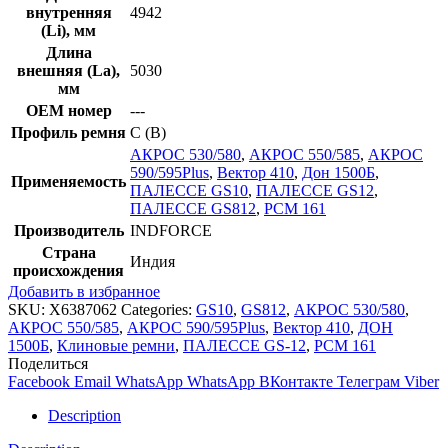
внутренняя
4942
(Li), мм
Длина
внешняя (La),
5030
мм
OEM номер
---
Профиль ремня
C (В)
АКРОС 530/580
,
АКРОС 550/585
,
АКРОС
590/595Plus
,
Вектор 410
,
Дон 1500Б
,
Применяемость
ПАЛЕССЕ GS10
,
ПАЛЕССЕ GS12
,
ПАЛЕССЕ GS812
,
РСМ 161
Производитель
INDFORCE
Страна
Индия
происхождения
Добавить в избранное
SKU:
X6387062
Categories:
GS10
,
GS812
,
АКРОС 530/580
,
АКРОС 550/585
,
АКРОС 590/595Plus
,
Вектор 410
,
ДОН
1500Б
,
Клиновые ремни
,
ПАЛЕССЕ GS-12
,
РСМ 161
Поделиться
Facebook
Email
WhatsApp
WhatsApp
ВКонтакте
Телеграм
Viber
Description