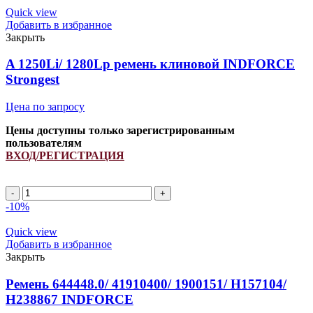
ремень
Quick view
клиновой
Добавить в избранное
INDFORCE
Закрыть
Strongest
quantity
A 1250Li/ 1280Lp ремень клиновой INDFORCE
Strongest
Цена по запросу
Цены доступны только зарегистрированным
пользователям
ВХОД/РЕГИСТРАЦИЯ
A
1250Li/
-10%
1280Lp
ремень
Quick view
клиновой
Добавить в избранное
INDFORCE
Закрыть
Strongest
quantity
Ремень 644448.0/ 41910400/ 1900151/ H157104/
H238867 INDFORCE