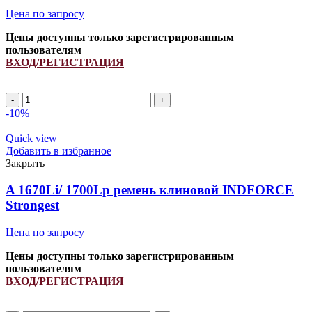
Цена по запросу
Цены доступны только зарегистрированным
пользователям
ВХОД/РЕГИСТРАЦИЯ
Ремень
644448.0/
-10%
41910400/
1900151/
Quick view
H157104/
Добавить в избранное
H238867
Закрыть
INDFORCE
quantity
A 1670Li/ 1700Lp ремень клиновой INDFORCE
Strongest
Цена по запросу
Цены доступны только зарегистрированным
пользователям
ВХОД/РЕГИСТРАЦИЯ