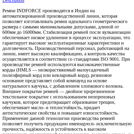
Description
Ремни INDFORCE производятся в Индии на
автоматизированной производственной линии, которая
позволяет изготавливать ремни идеального геометрического
размера с самыми минимальными допусками, длиной от
600мм до 16000мм. Стабилизация ремней после вулканизации
обеспечивает низкое удлинение в процессе эксплуатации, что
гарантирует высокие эксплуатационные характеристики и
долговечность. Производственный персонал, работающий на
линии, имеет высокую квалификацию, а контроль качества
осуществляется в соответствии со стандартами ISO 9001. При
производстве ремней используются высококачественные
корды (HMLS — низкорастяжимый малоусадочный
полиэфирный корд или кевларовый корд), резиновое
основание представляет собой компаунд на основе
натурального каучука, с добавлением хлопкового волокна.
Внешнее покрытие ремней — двойное прорезиненное
текстильное покрытие с использованием неопреновых
каучуков, которое предотвращает образование трещин,
обеспечивает масло- и теплостойкость, придает
антистатические свойства и повышает износостойкость.
Применение данной технологии производства ремней
позволяет получить продукцию имеющую:n- исключительную
прочность, надёжность и устойчивость к высоким