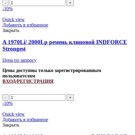
A
1670Li/
-10%
1700Lp
ремень
Quick view
клиновой
Добавить в избранное
INDFORCE
Закрыть
Strongest
quantity
A 1970Li/ 2000Lp ремень клиновой INDFORCE
Strongest
Цена по запросу
Цены доступны только зарегистрированным
пользователям
ВХОД/РЕГИСТРАЦИЯ
A
1970Li/
-10%
2000Lp
ремень
Quick view
клиновой
Добавить в избранное
INDFORCE
Закрыть
Strongest
quantity