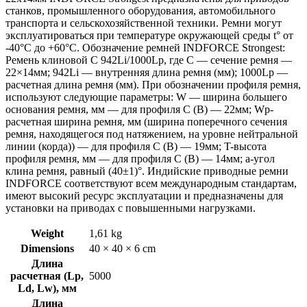
станков, промышленного оборудования, автомобильного
транспорта и сельскохозяйственной техники. Ремни могут
эксплуатироваться при температуре окружающей среды t° от
-40°С до +60°С. Обозначение ремней INDFORCE Strongest:
Ремень клиновой С 942Li/1000Lp, где C — сечение ремня —
22×14мм; 942Li — внутренняя длина ремня (мм); 1000Lp —
расчетная длина ремня (мм). При обозначении профиля ремня,
используют следующие параметры: W — ширина большего
основания ремня, мм — для профиля С (В) — 22мм; Wp-
расчетная ширина ремня, мм (ширина поперечного сечения
ремня, находящегося под натяжением, на уровне нейтральной
линии (корда)) — для профиля С (В) — 19мм; T-высота
профиля ремня, мм — для профиля С (В) — 14мм; a-угол
клина ремня, равный (40±1)°. Индийские приводные ремни
INDFORCE соответствуют всем международным стандартам,
имеют высокий ресурс эксплуатации и предназначены для
установки на приводах с повышенными нагрузками.
Weight
1,61 kg
Dimensions
40 × 40 × 6 cm
Длина
расчетная (Lp,
5000
Ld, Lw), мм
Длина