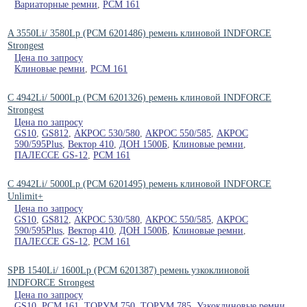
Вариаторные ремни
,
РСМ 161
A 3550Li/ 3580Lp (РСМ 6201486) ремень клиновой INDFORCE
Strongest
Цена по запросу
Клиновые ремни
,
РСМ 161
C 4942Li/ 5000Lp (РСМ 6201326) ремень клиновой INDFORCE
Strongest
Цена по запросу
GS10
,
GS812
,
АКРОС 530/580
,
АКРОС 550/585
,
АКРОС
590/595Plus
,
Вектор 410
,
ДОН 1500Б
,
Клиновые ремни
,
ПАЛЕССЕ GS-12
,
РСМ 161
C 4942Li/ 5000Lp (РСМ 6201495) ремень клиновой INDFORCE
Unlimit+
Цена по запросу
GS10
,
GS812
,
АКРОС 530/580
,
АКРОС 550/585
,
АКРОС
590/595Plus
,
Вектор 410
,
ДОН 1500Б
,
Клиновые ремни
,
ПАЛЕССЕ GS-12
,
РСМ 161
SPB 1540Li/ 1600Lp (РСМ 6201387) ремень узкоклиновой
INDFORCE Strongest
Цена по запросу
GS10
,
РСМ 161
,
ТОРУМ 750
,
ТОРУМ 785
,
Узкоклиновые ремни