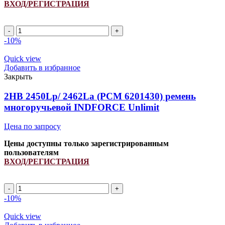
ВХОД/РЕГИСТРАЦИЯ
2HB
2750Lp/
-10%
2762La
(PCM
Quick view
6201363)
Добавить в избранное
ремень
Закрыть
многоручьевой
INDFORCE
2HB 2450Lp/ 2462La (PCM 6201430) ремень
Unlimit
многоручьевой INDFORCE Unlimit
quantity
Цена по запросу
Цены доступны только зарегистрированным
пользователям
ВХОД/РЕГИСТРАЦИЯ
2HB
2450Lp/
-10%
2462La
(PCM
Quick view
6201430)