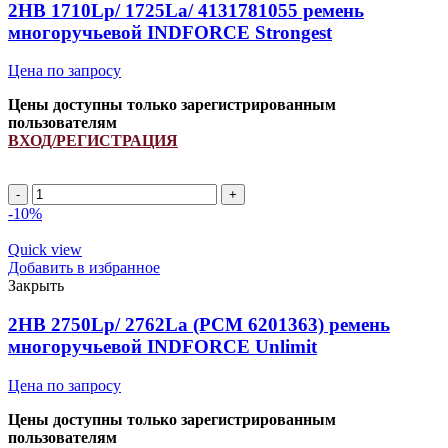
INDFORCE
2HB 1710Lp/ 1725La/ 4131781055 ремень
Strongest
многоручьевой INDFORCE Strongest
quantity
Цена по запросу
Цены доступны только зарегистрированным
пользователям
ВХОД/РЕГИСТРАЦИЯ
2HB
1710Lp/
-10%
1725La/
4131781055
Quick view
ремень
Добавить в избранное
многоручьевой
Закрыть
INDFORCE
Strongest
2HB 2750Lp/ 2762La (PCM 6201363) ремень
quantity
многоручьевой INDFORCE Unlimit
Цена по запросу
Цены доступны только зарегистрированным
пользователям