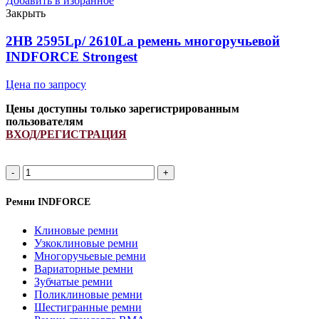
Добавить в избранное
ремень
Закрыть
многоручьевой
INDFORCE
2HB 2595Lp/ 2610La ремень многоручьевой
Unlimit
INDFORCE Strongest
quantity
Цена по запросу
Цены доступны только зарегистрированным
пользователям
ВХОД/РЕГИСТРАЦИЯ
2HB
2595Lp/
2610La
Ремни INDFORCE
ремень
многоручьевой
Клиновые ремни
INDFORCE
Узкоклиновые ремни
Strongest
Многоручьевые ремни
quantity
Вариаторные ремни
Зубчатые ремни
Поликлиновые ремни
Шестигранные ремни