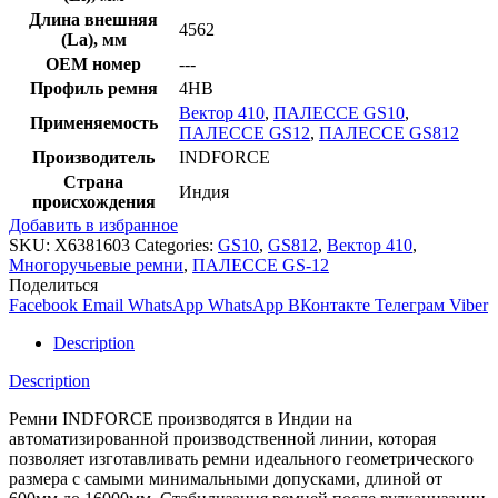
Длина внешняя
4562
(La), мм
OEM номер
---
Профиль ремня
4HB
Вектор 410
,
ПАЛЕССЕ GS10
,
Применяемость
ПАЛЕССЕ GS12
,
ПАЛЕССЕ GS812
Производитель
INDFORCE
Страна
Индия
происхождения
Добавить в избранное
SKU:
X6381603
Categories:
GS10
,
GS812
,
Вектор 410
,
Многоручьевые ремни
,
ПАЛЕССЕ GS-12
Поделиться
Facebook
Email
WhatsApp
WhatsApp
ВКонтакте
Телеграм
Viber
Description
Description
Ремни INDFORCE производятся в Индии на
автоматизированной производственной линии, которая
позволяет изготавливать ремни идеального геометрического
размера с самыми минимальными допусками, длиной от