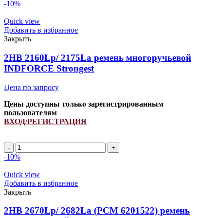
-10%
Quick view
Добавить в избранное
Закрыть
2HB 2160Lp/ 2175La ремень многоручьевой
INDFORCE Strongest
Цена по запросу
Цены доступны только зарегистрированным
пользователям
ВХОД/РЕГИСТРАЦИЯ
2HB
2160Lp/
-10%
2175La
ремень
Quick view
многоручьевой
Добавить в избранное
INDFORCE
Закрыть
Strongest
quantity
2HB 2670Lp/ 2682La (PCM 6201522) ремень