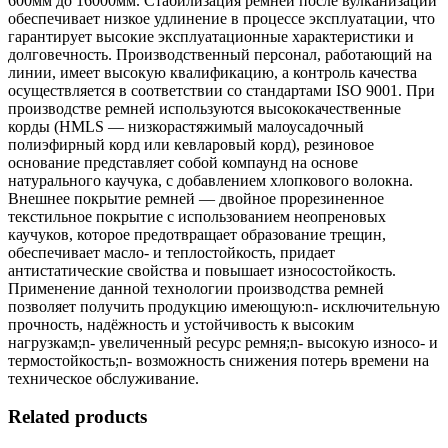
600мм до 16000мм. Стабилизация ремней после вулканизации
обеспечивает низкое удлинение в процессе эксплуатации, что
гарантирует высокие эксплуатационные характеристики и
долговечность. Производственный персонал, работающий на
линии, имеет высокую квалификацию, а контроль качества
осуществляется в соответствии со стандартами ISO 9001. При
производстве ремней используются высококачественные
корды (HMLS — низкорастяжимый малоусадочный
полиэфирный корд или кевларовый корд), резиновое
основание представляет собой компаунд на основе
натурального каучука, с добавлением хлопкового волокна.
Внешнее покрытие ремней — двойное прорезиненное
текстильное покрытие с использованием неопреновых
каучуков, которое предотвращает образование трещин,
обеспечивает масло- и теплостойкость, придает
антистатические свойства и повышает износостойкость.
Применение данной технологии производства ремней
позволяет получить продукцию имеющую:n- исключительную
прочность, надёжность и устойчивость к высоким
нагрузкам;n- увеличенный ресурс ремня;n- высокую износо- и
термостойкость;n- возможность снижения потерь времени на
техническое обслуживание.
Related products