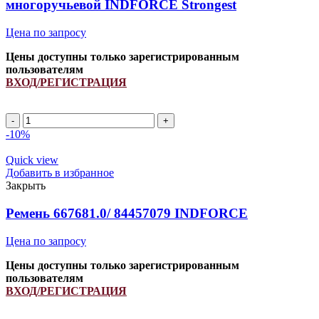
многоручьевой INDFORCE Strongest
Цена по запросу
Цены доступны только зарегистрированным
пользователям
ВХОД/РЕГИСТРАЦИЯ
2HB
2670Lp/
-10%
2682La
(PCM
Quick view
6201522)
Добавить в избранное
ремень
Закрыть
многоручьевой
INDFORCE
Ремень 667681.0/ 84457079 INDFORCE
Strongest
quantity
Цена по запросу
Цены доступны только зарегистрированным
пользователям
ВХОД/РЕГИСТРАЦИЯ