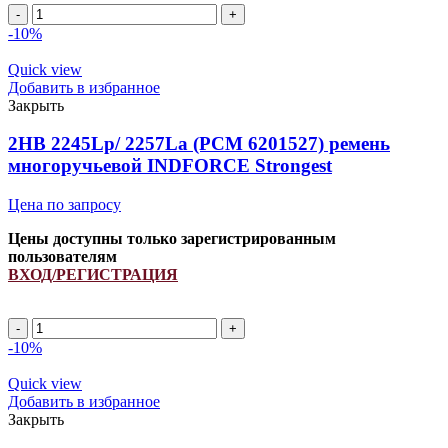
Ремень
667681.0/
-10%
84457079
INDFORCE
Quick view
quantity
Добавить в избранное
Закрыть
2HB 2245Lp/ 2257La (PCM 6201527) ремень
многоручьевой INDFORCE Strongest
Цена по запросу
Цены доступны только зарегистрированным
пользователям
ВХОД/РЕГИСТРАЦИЯ
2HB
2245Lp/
-10%
2257La
(PCM
Quick view
6201527)
Добавить в избранное
ремень
Закрыть
многоручьевой