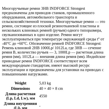
Многоручьевые ремни 3HB INDFORCE Strongest
предназначены для приводов станков, промышленного
оборудования, автомобильного транспорта и
сельскохозяйственной техники. Многоручьевые ремни — это
ремни, состоящие из плоской резинотканевой пластины и
нескольких клиновых ремней (ручьев) одного типоразмера,
свулканизованных в одно изделие. Ремни могут
эксплуатироваться при температуре окружающей среды t° от
-40°С до +60°С. Обозначение ремней INDFORCE Strongest:
Ремень клиновой 2HB 1000Lp/ 1012La, где 3HB — сечение
ремня B, количество ручьев — 3, 1000Lp — расчетная длина
ремня (мм), 1012La — внешняя длина ремня (мм). Индийские
приводные ремни INDFORCE соответствуют всем
международным стандартам, имеют высокий ресурс
эксплуатации и предназначены для установки на приводах с
повышенными нагрузками.
Weight
5,03 kg
Dimensions
40 × 40 × 8 cm
Длина расчетная
4550
(Lp, Ld, Lw), мм
Длина внутренняя
-
(Li), мм