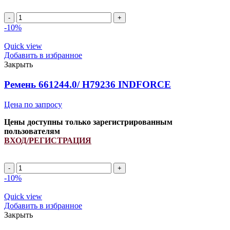
Ремень
клиновой
-10%
545668.1/
340433152/
Quick view
833867M1
Добавить в избранное
INDFORCE
Закрыть
quantity
Ремень 661244.0/ H79236 INDFORCE
Цена по запросу
Цены доступны только зарегистрированным
пользователям
ВХОД/РЕГИСТРАЦИЯ
Ремень
661244.0/
-10%
H79236
INDFORCE
Quick view
quantity
Добавить в избранное
Закрыть