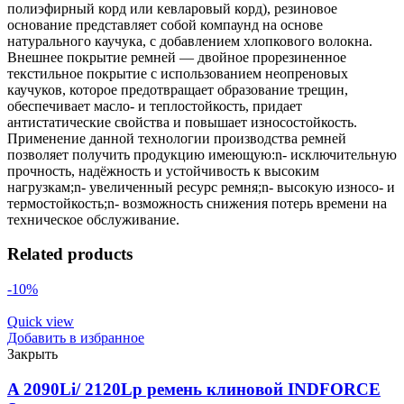
полиэфирный корд или кевларовый корд), резиновое
основание представляет собой компаунд на основе
натурального каучука, с добавлением хлопкового волокна.
Внешнее покрытие ремней — двойное прорезиненное
текстильное покрытие с использованием неопреновых
каучуков, которое предотвращает образование трещин,
обеспечивает масло- и теплостойкость, придает
антистатические свойства и повышает износостойкость.
Применение данной технологии производства ремней
позволяет получить продукцию имеющую:n- исключительную
прочность, надёжность и устойчивость к высоким
нагрузкам;n- увеличенный ресурс ремня;n- высокую износо- и
термостойкость;n- возможность снижения потерь времени на
техническое обслуживание.
Related products
-10%
Quick view
Добавить в избранное
Закрыть
A 2090Li/ 2120Lp ремень клиновой INDFORCE