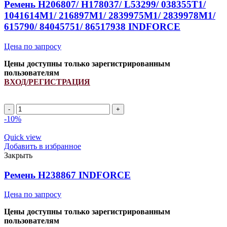
Ремень H206807/ H178037/ L53299/ 038355T1/
1041614M1/ 216897M1/ 2839975M1/ 2839978M1/
615790/ 84045751/ 86517938 INDFORCE
Цена по запросу
Цены доступны только зарегистрированным
пользователям
ВХОД/РЕГИСТРАЦИЯ
Ремень
H206807/
-10%
H178037/
L53299/
Quick view
038355T1/
Добавить в избранное
1041614M1/
Закрыть
216897M1/
2839975M1/
Ремень H238867 INDFORCE
2839978M1/
615790/
Цена по запросу
84045751/
86517938
Цены доступны только зарегистрированным
INDFORCE
пользователям
quantity