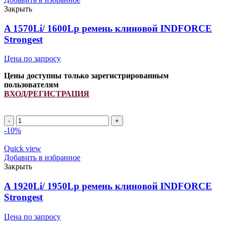
H238867
Закрыть
INDFORCE
quantity
A 1570Li/ 1600Lp ремень клиновой INDFORCE
Strongest
Цена по запросу
Цены доступны только зарегистрированным
пользователям
ВХОД/РЕГИСТРАЦИЯ
A
1570Li/
-10%
1600Lp
ремень
Quick view
клиновой
Добавить в избранное
INDFORCE
Закрыть
Strongest
quantity
A 1920Li/ 1950Lp ремень клиновой INDFORCE
Strongest
Цена по запросу