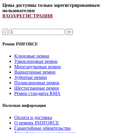
Цены доступны только зарегистрированным
пользователям
ВХОД/РЕГИСТРАЦИЯ
A
1920Li/
1950Lp
Ремни INDFORCE
ремень
клиновой
Клиновые ремни
INDFORCE
Узкоклиновые ремни
Strongest
Многоручьевые ремни
quantity
Вариаторные ремни
Зубчатые ремни
Поликлиновые ремни
Шестигранные ремни
Ремни стандарта RMA
Полезная информация
Оплата и доставка
О ремнях INDFORCE
Гарантийные обязательства