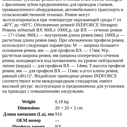
с фасонным зубом предназначены для приводов станков,
промышленного оборудования, автомобильного транспорта и
сельскохозяйственной техники. Ремни могут
эксплуатироваться при температуре окружающей среды t° от
-40°С до +60°С. Обозначение ремней INDFORCE Strongest:
Ремень зубчатый BХ 960Li/ 1000Lp, где BХ — сечение ремня
— 17×11мм; 960Li — внутренняя длина ремня (мм); 1000Lp —
расчетная длина ремня (мм). При обозначении профиля ремня,
используют следующие параметры: W — ширина большего
основания ремня, мм — для профиля BХ — 17мм; Wp-
расчетная ширина ремня, мм (ширина поперечного сечения
ремня, находящегося под натяжением, на уровне нейтральной
линии (корда)) — для профиля BX — 14мм; Т-высота профиля
ремня, мм — для профиля BХ — 11мм; a-угол клина ремня,
равный (40±1)°. Индийские приводные ремни INDFORCE
соответствуют всем международным стандартам, имеют
высокий ресурс эксплуатации и предназначены для установки
на приводах с повышенными нагрузками.
Weight
0,18 kg
Dimensions
20 × 20 × 2 cm
Длина внешняя (La), мм
916
OEM номер
---
Профиль ремня
BX