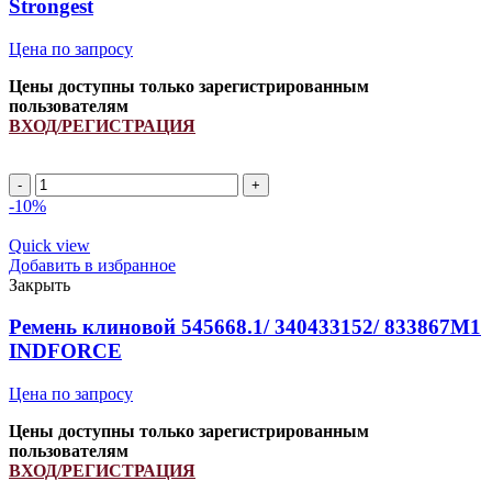
Strongest
Цена по запросу
Цены доступны только зарегистрированным
пользователям
ВХОД/РЕГИСТРАЦИЯ
A
2090Li/
-10%
2120Lp
ремень
Quick view
клиновой
Добавить в избранное
INDFORCE
Закрыть
Strongest
quantity
Ремень клиновой 545668.1/ 340433152/ 833867M1
INDFORCE
Цена по запросу
Цены доступны только зарегистрированным
пользователям
ВХОД/РЕГИСТРАЦИЯ