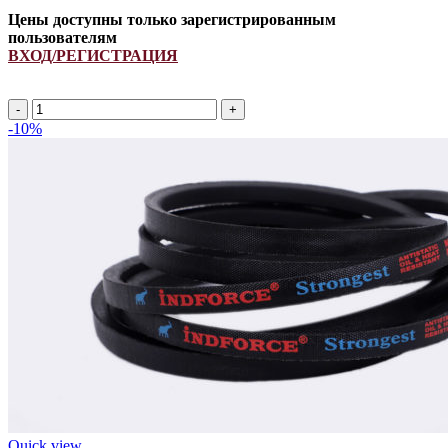
Цены доступны только зарегистрированным
пользователям
ВХОД/РЕГИСТРАЦИЯ
A
1320Li/
-10%
1350Lp
ремень
клиновой
INDFORCE
Strongest
quantity
Quick view