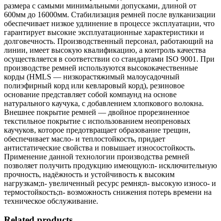
размера с самыми минимальными допусками, длиной от
600мм до 16000мм. Стабилизация ремней после вулканизации
обеспечивает низкое удлинение в процессе эксплуатации, что
гарантирует высокие эксплуатационные характеристики и
долговечность. Производственный персонал, работающий на
линии, имеет высокую квалификацию, а контроль качества
осуществляется в соответствии со стандартами ISO 9001. При
производстве ремней используются высококачественные
корды (HMLS — низкорастяжимый малоусадочный
полиэфирный корд или кевларовый корд), резиновое
основание представляет собой компаунд на основе
натурального каучука, с добавлением хлопкового волокна.
Внешнее покрытие ремней — двойное прорезиненное
текстильное покрытие с использованием неопреновых
каучуков, которое предотвращает образование трещин,
обеспечивает масло- и теплостойкость, придает
антистатические свойства и повышает износостойкость.
Применение данной технологии производства ремней
позволяет получить продукцию имеющую:n- исключительную
прочность, надёжность и устойчивость к высоким
нагрузкам;n- увеличенный ресурс ремня;n- высокую износо- и
термостойкость;n- возможность снижения потерь времени на
техническое обслуживание.
Related products