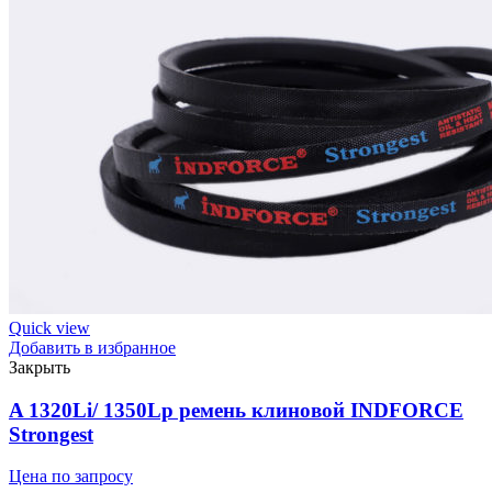
ремень
клиновой
INDFORCE
Strongest
quantity
Quick view
Добавить в избранное
Закрыть
A 1320Li/ 1350Lp ремень клиновой INDFORCE
Strongest
Цена по запросу