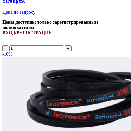
Strongest
Цена по запросу
Цены доступны только зарегистрированным
пользователям
ВХОД/РЕГИСТРАЦИЯ
A
2090Li/
-10%
2120Lp
ремень
клиновой
INDFORCE
Strongest
quantity