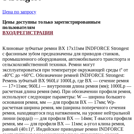
Цена по запросу
Цены доступны только зарегистрированным
пользователям
ВХОД/РЕГИСТРАЦИЯ
Клиновые зубчатые ремни BX 17х11мм INDFORCE Strongest
с фасонным зубом предназначены для приводов станков,
промышленного оборудования, автомобильного транспорта и
сельскохозяйственной техники. Ремни могут
эксплуатироваться при температуре окружающей среды t° от
-40°С до +60°С. Обозначение ремней INDFORCE Strongest:
Ремень зубчатый BХ 960Li/ 1000Lp, где BХ — сечение ремня
— 17×11мм; 960Li — внутренняя длина ремня (мм); 1000Lp —
расчетная длина ремня (мм). При обозначении профиля ремня,
используют следующие параметры: W — ширина большего
основания ремня, мм — для профиля BХ — 17мм; Wp-
расчетная ширина ремня, мм (ширина поперечного сечения
ремня, находящегося под натяжением, на уровне нейтральной
линии (корда)) — для профиля BX — 14мм; Т-высота профиля
ремня, мм — для профиля BХ — 11мм; a-угол клина ремня,
равный (40±1)°. Индийские приводные ремни INDFORCE