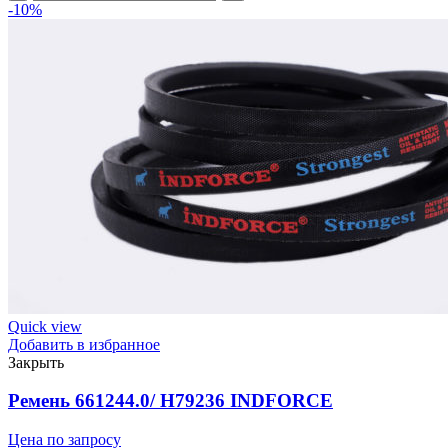
1370Li/
-10%
1400Lp
ремень
клиновой
INDFORCE
Strongest
quantity
Quick view
Добавить в избранное
Закрыть
Ремень 661244.0/ H79236 INDFORCE
Цена по запросу