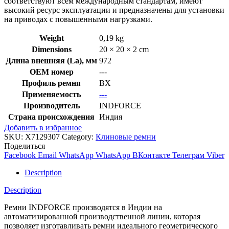
соответствуют всем международным стандартам, имеют
высокий ресурс эксплуатации и предназначены для установки
на приводах с повышенными нагрузками.
Weight
0,19 kg
Dimensions
20 × 20 × 2 cm
Длина внешняя (La), мм
972
OEM номер
---
Профиль ремня
BX
Применяемость
---
Производитель
INDFORCE
Страна происхождения
Индия
Добавить в избранное
SKU:
X7129307
Category:
Клиновые ремни
Поделиться
Facebook
Email
WhatsApp
WhatsApp
ВКонтакте
Телеграм
Viber
Description
Description
Ремни INDFORCE производятся в Индии на
автоматизированной производственной линии, которая
позволяет изготавливать ремни идеального геометрического