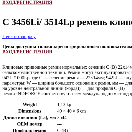
ВХОД/РЕГИСТРАЦИЯ
C 3456Li/ 3514Lp ремень кли
Цена по запросу
Цены доступны только зарегистрированным пользователя
ВХОД/РЕГИСТРАЦИЯ
Клиновые приводные ремни нормальных сечений С (В) 22х14м
сельскохозяйственной техники. Ремни могут эксплуатироватьс
942Li/1000Lp, где C — сечение ремня — 22×14мм; 942Li — вну
параметры: W — ширина большего основания ремня, мм — для 
на уровне нейтральной линии (корда)) — для профиля С (В) —
ремни INDFORCE соответствуют всем международным стандарт
Weight
1,13 kg
Dimensions
40 × 40 × 6 cm
Длина внешняя (La), мм
3544
OEM номер
---
Профиль ремня
C (В)