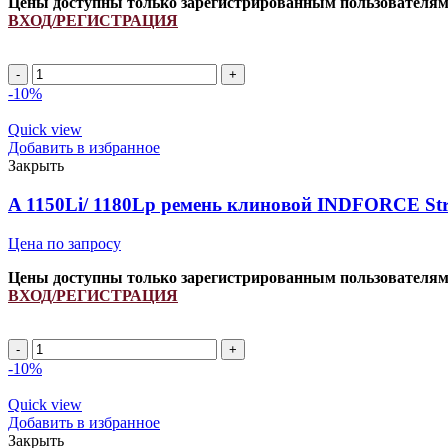
Цены доступны только зарегистрированным пользователя
ВХОД/РЕГИСТРАЦИЯ
Ремень
661245.0/
-10%
N128930/
N15202/
Quick view
274339M91/
Добавить в избранное
843008M1
Закрыть
INDFORCE
quantity
A 1150Li/ 1180Lp ремень клиновой INDFORCE Str
Цена по запросу
Цены доступны только зарегистрированным пользователя
ВХОД/РЕГИСТРАЦИЯ
A
1150Li/
-10%
1180Lp
ремень
Quick view
клиновой
Добавить в избранное
INDFORCE
Закрыть