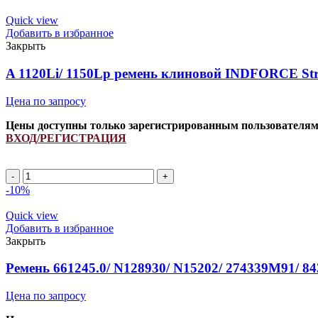
Quick view
Добавить в избранное
Закрыть
A 1120Li/ 1150Lp ремень клиновой INDFORCE Str
Цена по запросу
Цены доступны только зарегистрированным пользователя
ВХОД/РЕГИСТРАЦИЯ
A
1120Li/
-10%
1150Lp
ремень
Quick view
клиновой
Добавить в избранное
INDFORCE
Закрыть
Strongest
quantity
Ремень 661245.0/ N128930/ N15202/ 274339M91/
Цена по запросу