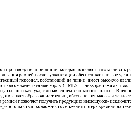
 производственной линии, которая позволяет изготавливать ре
изация ремней после вулканизации обеспечивает низкое удлине
твенный персонал, работающий на линии, имеет высокую квалиф
уются высококачественные корды (HMLS — низкорастяжимый мал
натурального каучука, с добавлением хлопкового волокна. Внеш
дотвращает образование трещин, обеспечивает масло- и теплост
а ремней позволяет получить продукцию имеющую:n- исключите
термостойкость;n- возможность снижения потерь времени на тех