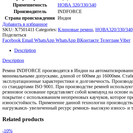
Применяемость
НОВА 320/330/340
Производитель
INDFORCE
Страна происхождения
Индия
Добавить в избранное
SKU:
X7501411
Categories:
Клиновые ремни
,
НОВА320/330/340
Поделиться
Facebook
Email
WhatsApp
WhatsApp
ВКонтакте
Телеграм
Viber
Description
Description
Ремни INDFORCE производятся в Индии на автоматизированной
минимальными допусками, длиной от 600мм до 16000мм. Стабил
эксплуатационные характеристики и долговечность. Производс
со стандартами ISO 9001. При производстве ремней использ
резиновое основание представляет собой компаунд на основе 
покрытие с использованием неопреновых каучуков, которое пре
износостойкость. Применение данной технологии производств
нагрузкам;n- увеличенный ресурс ремня;n- высокую износо- и 
Related products
-10%