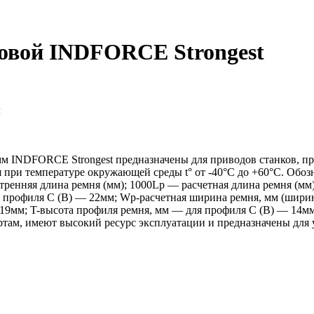
новой INDFORCE Strongest
м
м INDFORCE Strongest предназначены для приводов станков, п
я при температуре окружающей среды t° от -40°С до +60°С. Обо
тренняя длина ремня (мм); 1000Lp — расчетная длина ремня (м
профиля С (В) — 22мм; Wp-расчетная ширина ремня, мм (ширин
 19мм; T-высота профиля ремня, мм — для профиля С (В) — 14мм
ам, имеют высокий ресурс эксплуатации и предназначены для 