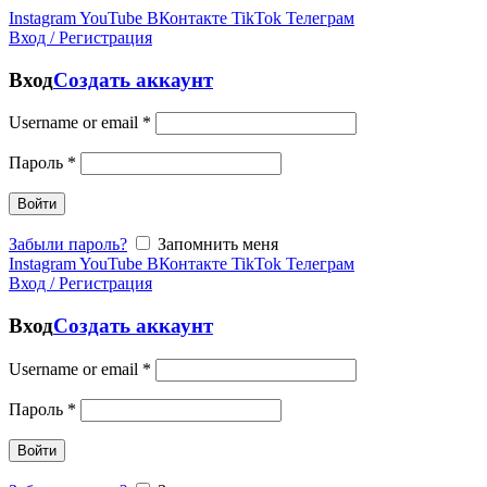
Instagram
YouTube
ВКонтакте
TikTok
Телеграм
Вход / Регистрация
Вход
Создать аккаунт
Username or email
*
Пароль
*
Войти
Забыли пароль?
Запомнить меня
Instagram
YouTube
ВКонтакте
TikTok
Телеграм
Вход / Регистрация
Вход
Создать аккаунт
Username or email
*
Пароль
*
Войти