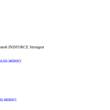
новой INDFORCE Strongest
а по запросу
м
по запросу
м