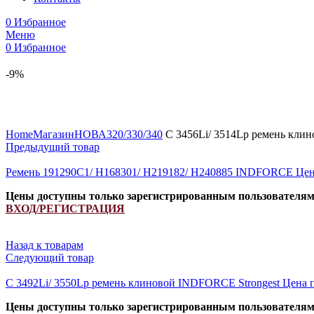
0
Избранное
Меню
0
Избранное
-9%
Увеличить
Home
Магазин
НОВА320/330/340
C 3456Li/ 3514Lp ремень кли
Предыдущий товар
Ремень 191290C1/ H168301/ H219182/ H240885 INDFORCE
Цен
Цены доступны только зарегистрированным пользователя
ВХОД/РЕГИСТРАЦИЯ
Назад к товарам
Следующий товар
C 3492Li/ 3550Lp ремень клиновой INDFORCE Strongest
Цена 
Цены доступны только зарегистрированным пользователя