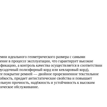
мни идеального геометрического размера с самыми
ние в процессе эксплуатации, что гарантирует высокие
икацию, а контроль качества осуществляется в соответствии
оусадочный полиэфирный корд или кевларовый корд),
нее покрытие ремней — двойное прорезиненное текстильное
ойкость, придает антистатические свойства и повышает
льную прочность, надёжность и устойчивость к высоким
ническое обслуживание.