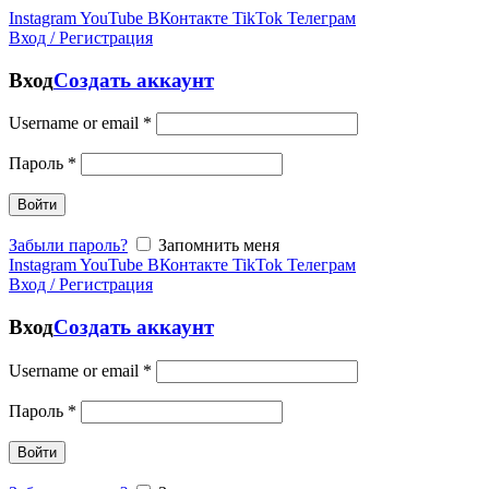
Instagram
YouTube
ВКонтакте
TikTok
Телеграм
Вход / Регистрация
Вход
Создать аккаунт
Username or email
*
Пароль
*
Войти
Забыли пароль?
Запомнить меня
Instagram
YouTube
ВКонтакте
TikTok
Телеграм
Вход / Регистрация
Вход
Создать аккаунт
Username or email
*
Пароль
*
Войти